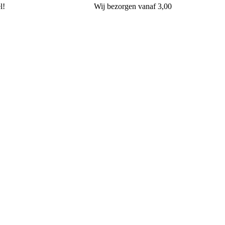
l!
Wij
bezorgen
vanaf 3,00
Bakkerij Terpstra Gorssel