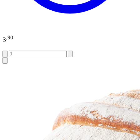
,
90
3