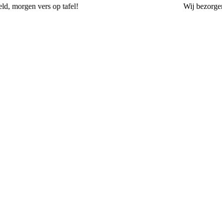
Wij
bezorgen
vanaf 3,00
Bakkerij Terpstra Gorssel