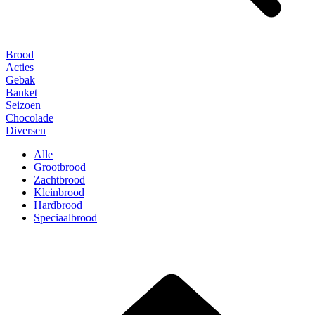
Brood
Acties
Gebak
Banket
Seizoen
Chocolade
Diversen
Alle
Grootbrood
Zachtbrood
Kleinbrood
Hardbrood
Speciaalbrood