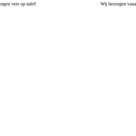
Wij
bezorgen
vanaf 3,00
Bakkerij Terpstra Gorssel