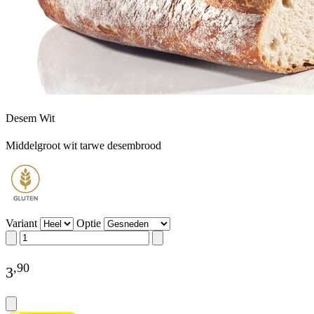
Desem Wit
Middelgroot wit tarwe desembrood
Variant
Optie
,
90
3