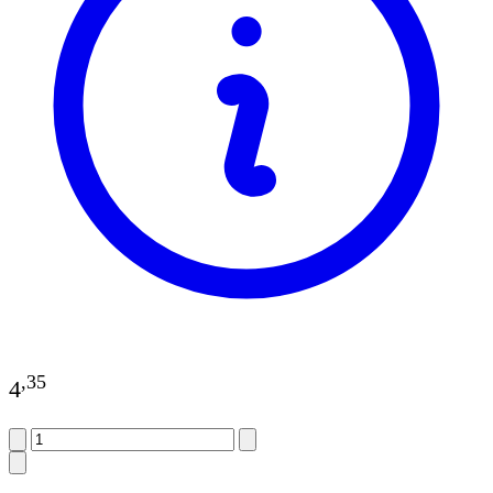
,
35
4