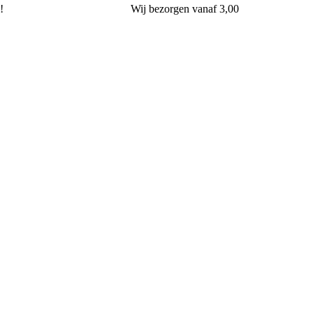
!
Wij
bezorgen
vanaf 3,00
Bakkerij Terpstra Gorssel